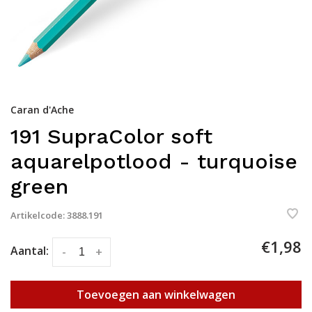
Caran d'Ache
191 SupraColor soft
aquarelpotlood - turquoise
green
Artikelcode:
3888.191
€1,98
Aantal:
-
+
Toevoegen aan winkelwagen