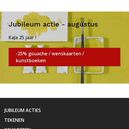
Jubileum actie - augustus
KaJa 25 jaar !
-25% gouache / wenskaarten /
kunstboeken
JUBILEUM ACTIES
TEKENEN