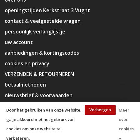
openingstijden Kerkstraat 3 Vught
contact & veelgestelde vragen
persoonlijk verlanglijstje
uw account
aanbiedingen & kortingscodes
cookies en privacy
VERZENDEN & RETOURNEREN
betaalmethoden
nieuwsbrief & voorwaarden
disclaimer
Verbergen
Door het gebruiken van onze website,
Meer
ga je akkoord met het gebruik van
over
cookies om onze website te
cookies
verbeteren.
»