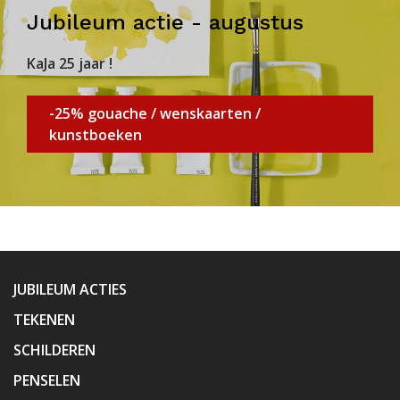
Jubileum actie - augustus
KaJa 25 jaar !
-25% gouache / wenskaarten /
kunstboeken
JUBILEUM ACTIES
TEKENEN
SCHILDEREN
PENSELEN