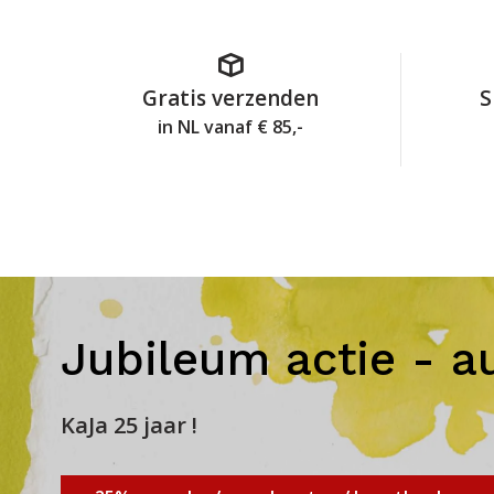
Gratis verzenden
S
in NL vanaf € 85,-
Jubileum actie - a
KaJa 25 jaar !