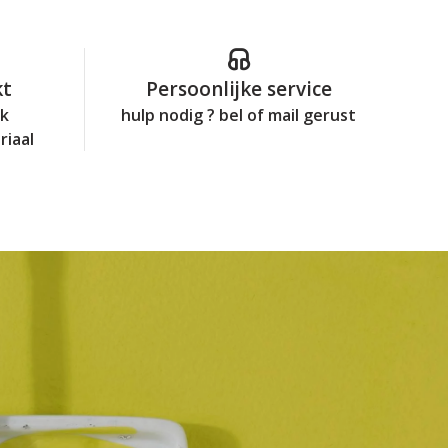
kt
Persoonlijke service
jk
hulp nodig ? bel of mail gerust
riaal