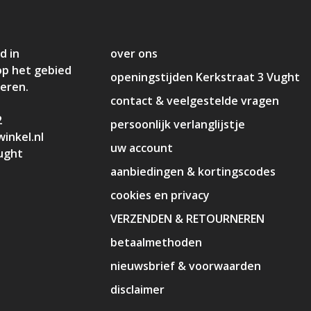
d in
over ons
op het gebied
openingstijden Kerkstraat 3 Vught
deren.
contact & veelgestelde vragen
2
persoonlijk verlanglijstje
inkel.nl
uw account
ught
aanbiedingen & kortingscodes
cookies en privacy
VERZENDEN & RETOURNEREN
betaalmethoden
nieuwsbrief & voorwaarden
disclaimer