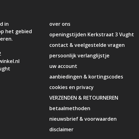
d in
over ons
op het gebied
openingstijden Kerkstraat 3 Vught
deren.
contact & veelgestelde vragen
2
persoonlijk verlanglijstje
inkel.nl
uw account
ught
aanbiedingen & kortingscodes
cookies en privacy
VERZENDEN & RETOURNEREN
betaalmethoden
nieuwsbrief & voorwaarden
disclaimer