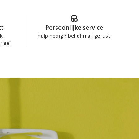
kt
Persoonlijke service
jk
hulp nodig ? bel of mail gerust
riaal