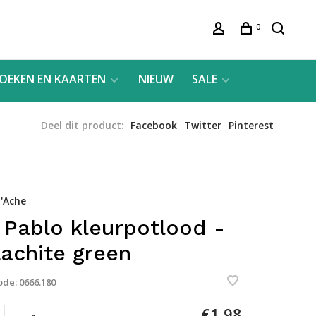
0
OEKEN EN KAARTEN
NIEUW
SALE
Deel dit product:
Facebook
Twitter
Pinterest
'Ache
 Pablo kleurpotlood -
achite green
ode:
0666.180
€1,98