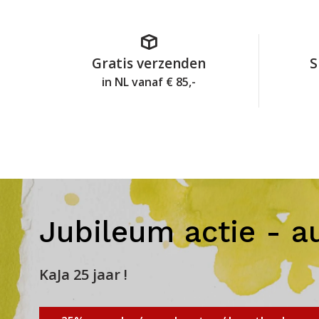
Gratis verzenden
S
in NL vanaf € 85,-
Jubileum actie - a
KaJa 25 jaar !