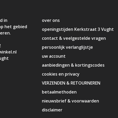
d in
over ons
op het gebied
openingstijden Kerkstraat 3 Vught
deren.
contact & veelgestelde vragen
2
persoonlijk verlanglijstje
inkel.nl
uw account
ught
aanbiedingen & kortingscodes
cookies en privacy
VERZENDEN & RETOURNEREN
betaalmethoden
nieuwsbrief & voorwaarden
disclaimer