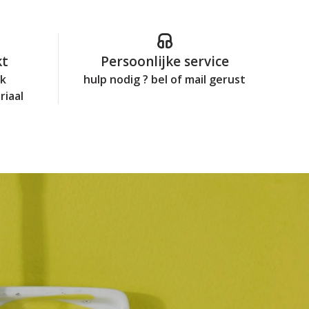
kt
Persoonlijke service
jk
hulp nodig ? bel of mail gerust
riaal