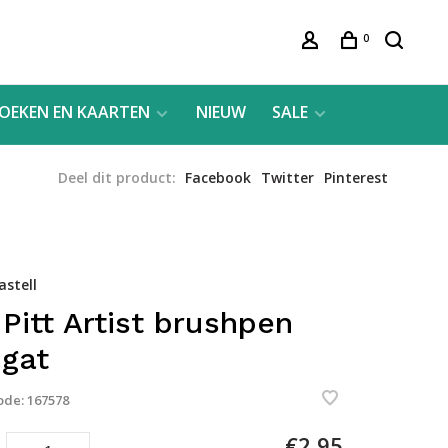
0
OEKEN EN KAARTEN
NIEUW
SALE
Deel dit product:
Facebook
Twitter
Pinterest
astell
 Pitt Artist brushpen
gat
ode:
167578
€2,95