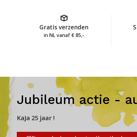
Gratis verzenden
S
in NL vanaf € 85,-
Jubileum actie - a
KaJa 25 jaar !