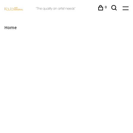
0
Home