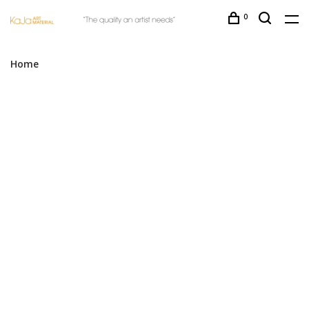
0
Home