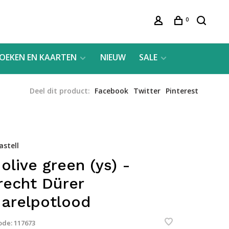
0
OEKEN EN KAARTEN
NIEUW
SALE
Deel dit product:
Facebook
Twitter
Pinterest
astell
 olive green (ys) -
recht Dürer
arelpotlood
ode:
117673