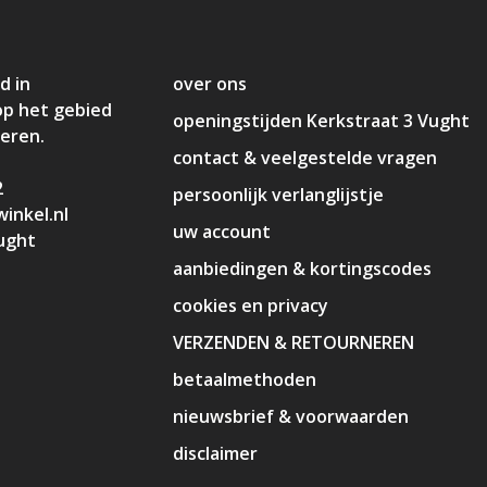
d in
over ons
op het gebied
openingstijden Kerkstraat 3 Vught
deren.
contact & veelgestelde vragen
2
persoonlijk verlanglijstje
inkel.nl
uw account
ught
aanbiedingen & kortingscodes
cookies en privacy
VERZENDEN & RETOURNEREN
betaalmethoden
nieuwsbrief & voorwaarden
disclaimer