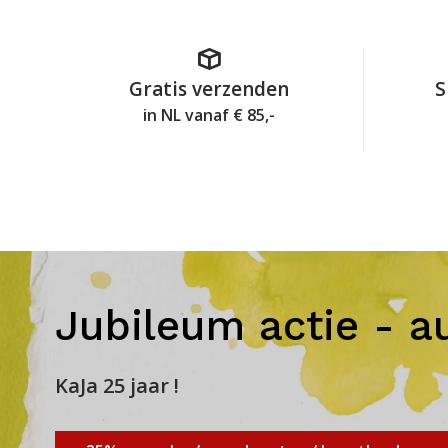
Gratis verzenden
S
in NL vanaf € 85,-
Jubileum actie - a
KaJa 25 jaar !