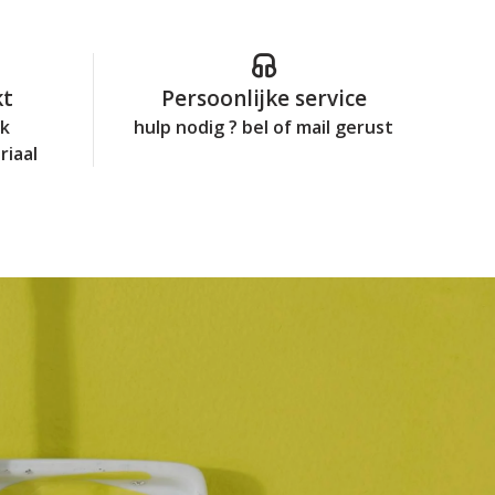
kt
Persoonlijke service
jk
hulp nodig ? bel of mail gerust
riaal