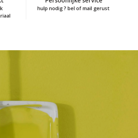
kt
Persoonlijke service
jk
hulp nodig ? bel of mail gerust
riaal