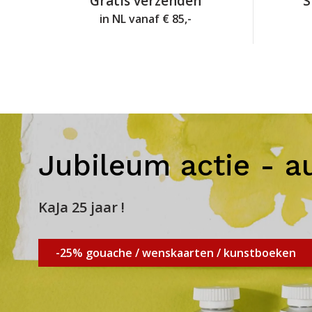
Gratis verzenden
S
in NL vanaf € 85,-
Jubileum actie - a
KaJa 25 jaar !
-25% gouache / wenskaarten / kunstboeken