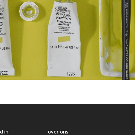
d in
over ons