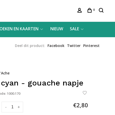
0
OEKEN EN KAARTEN
NIEUW
SALE
Deel dit product:
Facebook
Twitter
Pinterest
'Ache
 cyan - gouache napje
ode:
1000.170
€2,80
:
-
+