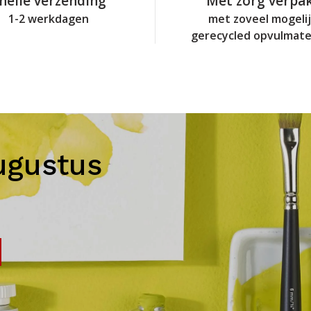
nelle verzending
Met zorg verpa
1-2 werkdagen
met zoveel mogeli
gerecycled opvulmate
ugustus