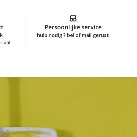
kt
Persoonlijke service
jk
hulp nodig ? bel of mail gerust
riaal