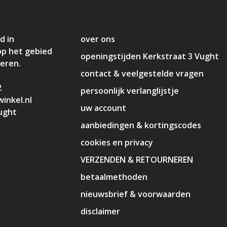
d in
over ons
op het gebied
openingstijden Kerkstraat 3 Vught
deren.
contact & veelgestelde vragen
2
persoonlijk verlanglijstje
inkel.nl
uw account
ught
aanbiedingen & kortingscodes
cookies en privacy
VERZENDEN & RETOURNEREN
betaalmethoden
nieuwsbrief & voorwaarden
disclaimer