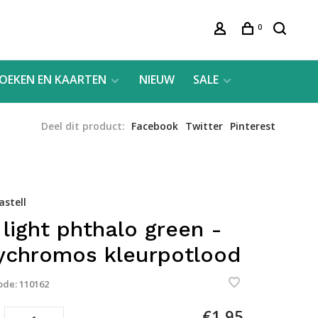
0
OEKEN EN KAARTEN
NIEUW
SALE
Deel dit product:
Facebook
Twitter
Pinterest
astell
 light phthalo green -
ychromos kleurpotlood
ode:
110162
€1,95