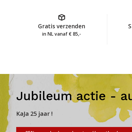
Gratis verzenden
S
in NL vanaf € 85,-
Jubileum actie - a
KaJa 25 jaar !