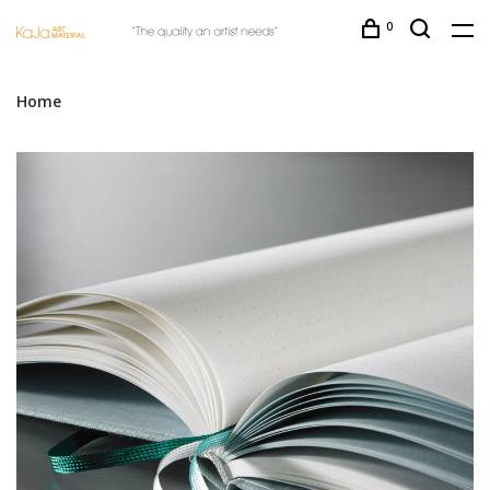
0
Home