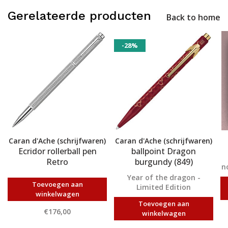
Gerelateerde producten
Back to home
-28%
Caran d'Ache (schrijfwaren)
Caran d'Ache (schrijfwaren)
Ecridor rollerball pen
ballpoint Dragon
Retro
burgundy (849)
n
Year of the dragon -
Toevoegen aan
Limited Edition
winkelwagen
Toevoegen aan
€176,00
winkelwagen