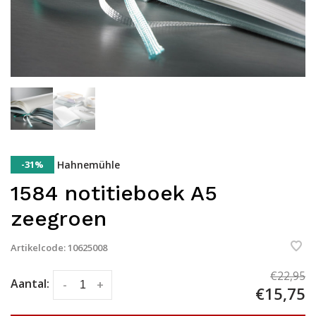
-31%
Hahnemühle
1584 notitieboek A5
zeegroen
Artikelcode:
10625008
€22,95
Aantal:
-
+
€15,75