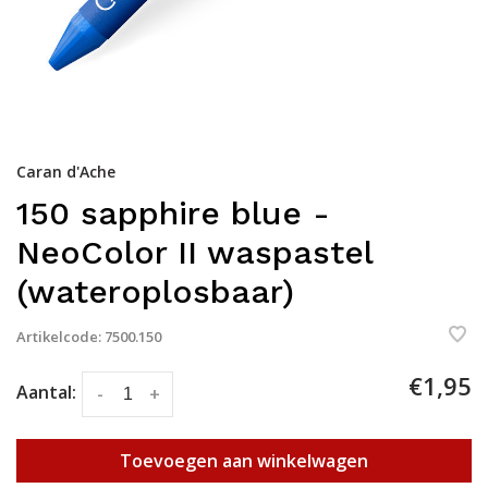
Caran d'Ache
150 sapphire blue -
NeoColor II waspastel
(wateroplosbaar)
Artikelcode:
7500.150
€1,95
Aantal:
-
+
Toevoegen aan winkelwagen