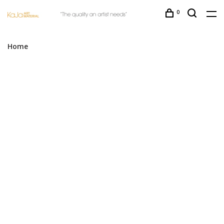
0
Home