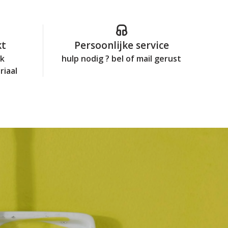
kt
Persoonlijke service
jk
hulp nodig ? bel of mail gerust
riaal