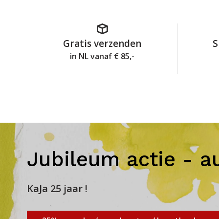
Gratis verzenden
S
in NL vanaf € 85,-
Jubileum actie - a
KaJa 25 jaar !