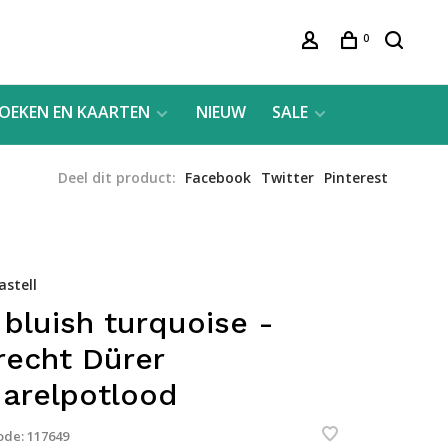
0
OEKEN EN KAARTEN
NIEUW
SALE
Deel dit product:
Facebook
Twitter
Pinterest
astell
 bluish turquoise -
recht Dürer
arelpotlood
ode:
117649