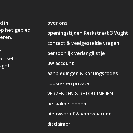
d in
over ons
op het gebied
openingstijden Kerkstraat 3 Vught
deren.
contact & veelgestelde vragen
2
persoonlijk verlanglijstje
inkel.nl
uw account
ught
aanbiedingen & kortingscodes
cookies en privacy
VERZENDEN & RETOURNEREN
betaalmethoden
nieuwsbrief & voorwaarden
disclaimer