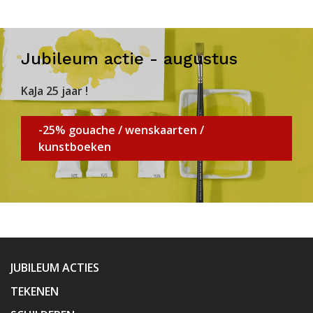
Jubileum actie - augustus
KaJa 25 jaar !
-25% gouache / wenskaarten /
kunstboeken
JUBILEUM ACTIES
TEKENEN