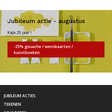
Jubileum actie - augustus
KaJa 25 jaar !
-25% gouache / wenskaarten /
kunstboeken
JUBILEUM ACTIES
TEKENEN