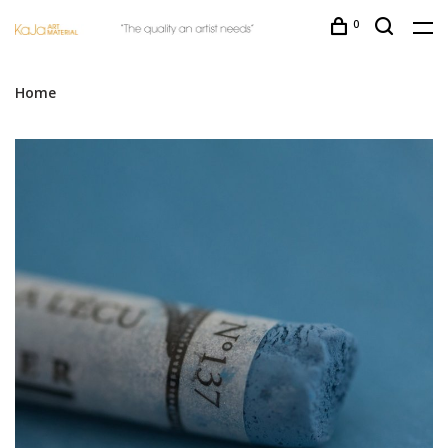
0
Home