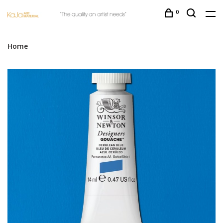
0
Home