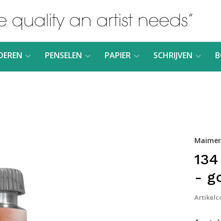
DEREN
PENSELEN
PAPIER
SCHRIJVEN
B
Maimeri
134
- g
Artikelc