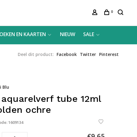
0
OEKEN EN KAARTEN
NIEUW
SALE
Deel dit product:
Facebook
Twitter
Pinterest
 Blu
 aquarelverf tube 12ml
olden ochre
ode:
1609134
€9,65