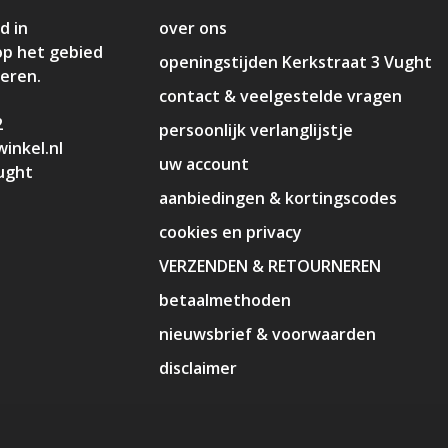
d in
over ons
op het gebied
openingstijden Kerkstraat 3 Vught
deren.
contact & veelgestelde vragen
2
persoonlijk verlanglijstje
inkel.nl
uw account
ught
aanbiedingen & kortingscodes
cookies en privacy
VERZENDEN & RETOURNEREN
betaalmethoden
nieuwsbrief & voorwaarden
disclaimer