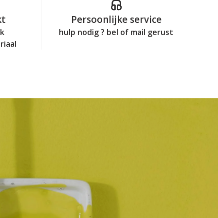
kt
Persoonlijke service
jk
hulp nodig ? bel of mail gerust
riaal