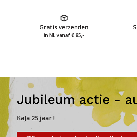
Gratis verzenden
S
in NL vanaf € 85,-
Jubileum actie - a
KaJa 25 jaar !