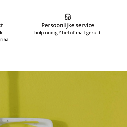
kt
Persoonlijke service
jk
hulp nodig ? bel of mail gerust
riaal