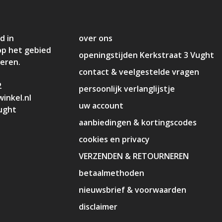
d in
over ons
op het gebied
openingstijden Kerkstraat 3 Vught
deren.
contact & veelgestelde vragen
2
persoonlijk verlanglijstje
inkel.nl
uw account
ught
aanbiedingen & kortingscodes
cookies en privacy
VERZENDEN & RETOURNEREN
betaalmethoden
nieuwsbrief & voorwaarden
disclaimer