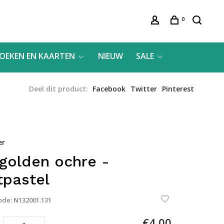
0
OEKEN EN KAARTEN
NIEUW
SALE
Deel dit product:
Facebook
Twitter
Pinterest
er
 golden ochre -
tpastel
ode:
N132001.131
€4,00