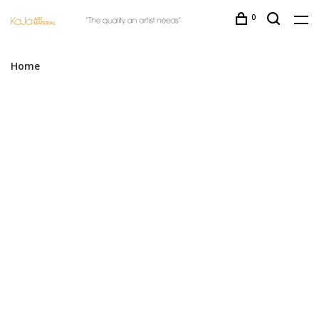
0
Home