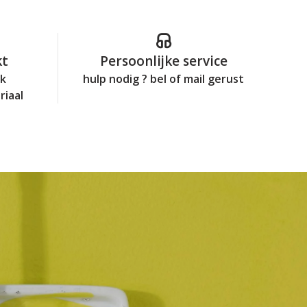
kt
Persoonlijke service
jk
hulp nodig ? bel of mail gerust
riaal