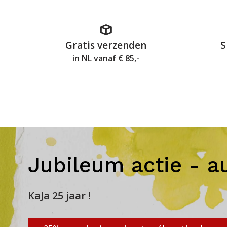
Gratis verzenden
S
in NL vanaf € 85,-
Jubileum actie - a
KaJa 25 jaar !