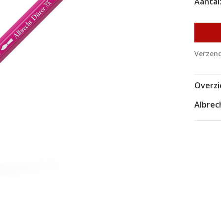
Aantal
Verzend
Overzi
Albrec