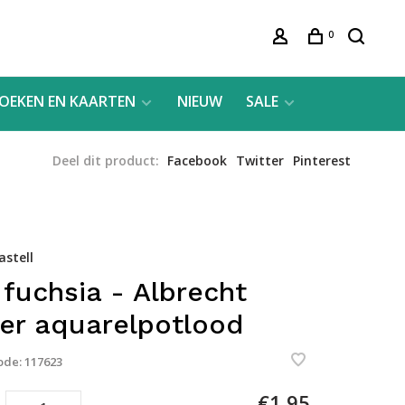
0
OEKEN EN KAARTEN
NIEUW
SALE
Deel dit product:
Facebook
Twitter
Pinterest
astell
 fuchsia - Albrecht
er aquarelpotlood
ode:
117623
€1,95