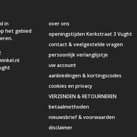
d in
over ons
op het gebied
openingstijden Kerkstraat 3 Vught
deren.
contact & veelgestelde vragen
2
persoonlijk verlanglijstje
inkel.nl
uw account
ught
aanbiedingen & kortingscodes
cookies en privacy
VERZENDEN & RETOURNEREN
betaalmethoden
nieuwsbrief & voorwaarden
disclaimer