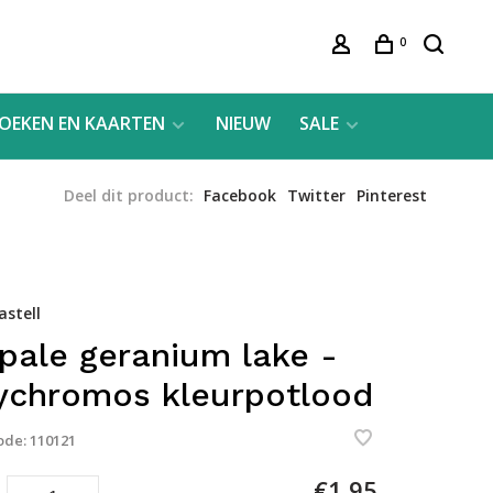
0
OEKEN EN KAARTEN
NIEUW
SALE
Deel dit product:
Facebook
Twitter
Pinterest
astell
 pale geranium lake -
ychromos kleurpotlood
ode:
110121
€1,95