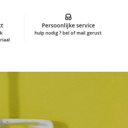
kt
Persoonlijke service
jk
hulp nodig ? bel of mail gerust
riaal