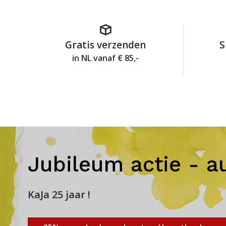
Gratis verzenden
S
in NL vanaf € 85,-
Jubileum actie - a
KaJa 25 jaar !