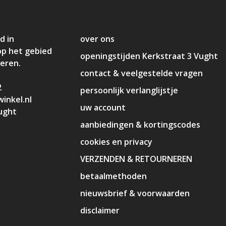
d in
over ons
op het gebied
openingstijden Kerkstraat 3 Vught
deren.
contact & veelgestelde vragen
2
persoonlijk verlanglijstje
inkel.nl
uw account
ught
aanbiedingen & kortingscodes
cookies en privacy
VERZENDEN & RETOURNEREN
betaalmethoden
nieuwsbrief & voorwaarden
disclaimer