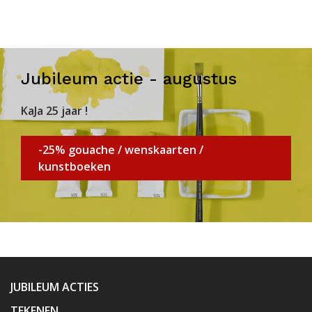
Jubileum actie - augustus
KaJa 25 jaar !
-25% gouache / wenskaarten /
kunstboeken
JUBILEUM ACTIES
TEKENEN