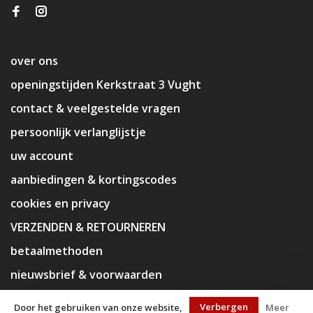
over ons
openingstijden Kerkstraat 3 Vught
contact & veelgestelde vragen
persoonlijk verlanglijstje
uw account
aanbiedingen & kortingscodes
cookies en privacy
VERZENDEN & RETOURNEREN
betaalmethoden
nieuwsbrief & voorwaarden
disclaimer
Verbergen
Door het gebruiken van onze website,
Meer