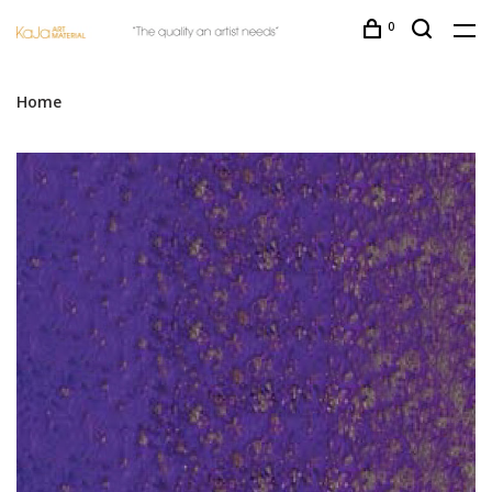
0
Home