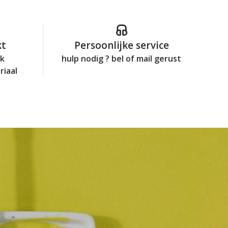
kt
Persoonlijke service
jk
hulp nodig ? bel of mail gerust
riaal