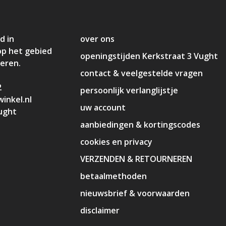
d in
over ons
op het gebied
openingstijden Kerkstraat 3 Vught
deren.
contact & veelgestelde vragen
2
persoonlijk verlanglijstje
inkel.nl
uw account
ught
aanbiedingen & kortingscodes
cookies en privacy
VERZENDEN & RETOURNEREN
betaalmethoden
nieuwsbrief & voorwaarden
disclaimer