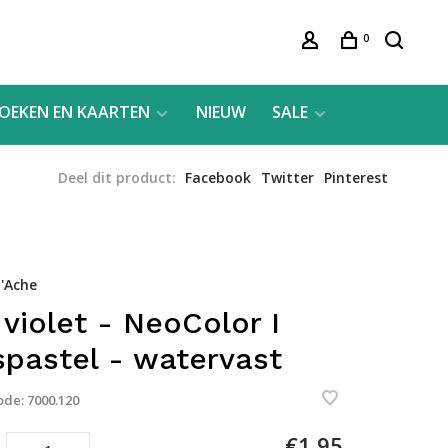
0
OEKEN EN KAARTEN
NIEUW
SALE
Deel dit product:
Facebook
Twitter
Pinterest
'Ache
 violet - NeoColor I
pastel - watervast
ode:
7000.120
€1,95