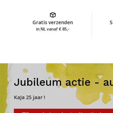
Gratis verzenden
S
in NL vanaf € 85,-
Jubileum actie - a
KaJa 25 jaar !