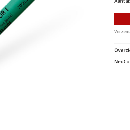
Aantal
Verzend
Overzi
NeoCol