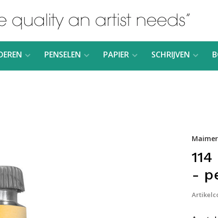
DEREN
PENSELEN
PAPIER
SCHRIJVEN
B
Maimeri
114
- p
Artikelc