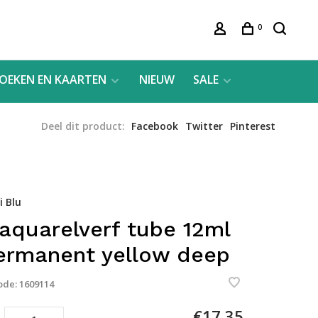
0
OEKEN EN KAARTEN
NIEUW
SALE
Deel dit product:
Facebook
Twitter
Pinterest
 Blu
 aquarelverf tube 12ml
ermanent yellow deep
ode:
1609114
€17,35