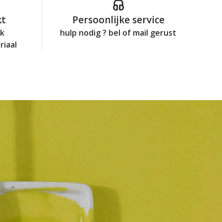
kt
Persoonlijke service
jk
hulp nodig ? bel of mail gerust
riaal