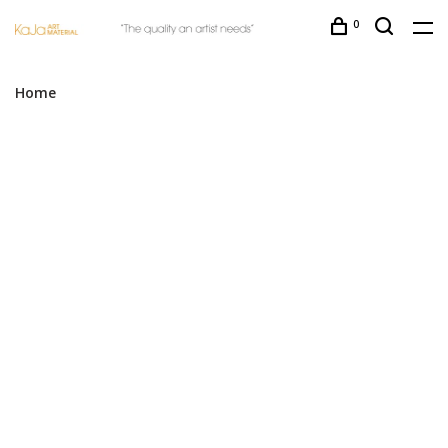
0
Home