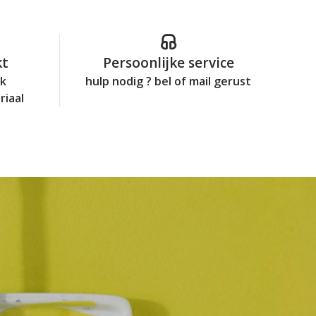
kt
Persoonlijke service
jk
hulp nodig ? bel of mail gerust
riaal