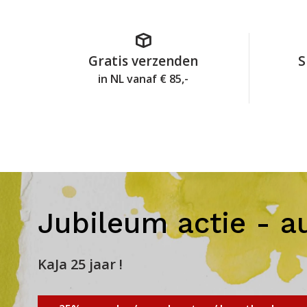
Gratis verzenden
S
in NL vanaf € 85,-
Jubileum actie - a
KaJa 25 jaar !