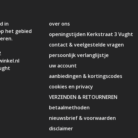
d in
over ons
op het gebied
openingstijden Kerkstraat 3 Vught
deren.
contact & veelgestelde vragen
2
persoonlijk verlanglijstje
inkel.nl
uw account
ught
aanbiedingen & kortingscodes
cookies en privacy
VERZENDEN & RETOURNEREN
betaalmethoden
nieuwsbrief & voorwaarden
disclaimer