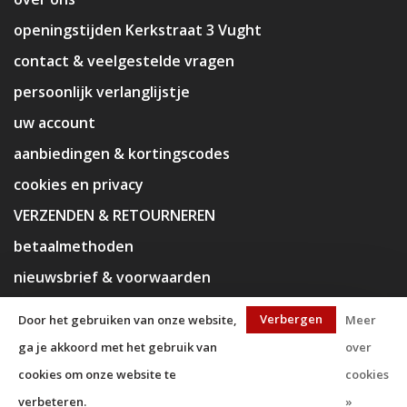
openingstijden Kerkstraat 3 Vught
contact & veelgestelde vragen
persoonlijk verlanglijstje
uw account
aanbiedingen & kortingscodes
cookies en privacy
VERZENDEN & RETOURNEREN
betaalmethoden
nieuwsbrief & voorwaarden
disclaimer
Verbergen
Door het gebruiken van onze website,
Meer
ga je akkoord met het gebruik van
over
cookies om onze website te
cookies
verbeteren.
»