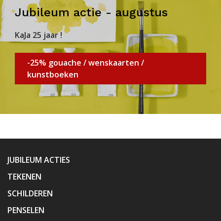
Jubileum actie - augustus
KaJa 25 jaar !
-25% gouache / wenskaarten /
kunstboeken
JUBILEUM ACTIES
TEKENEN
SCHILDEREN
PENSELEN