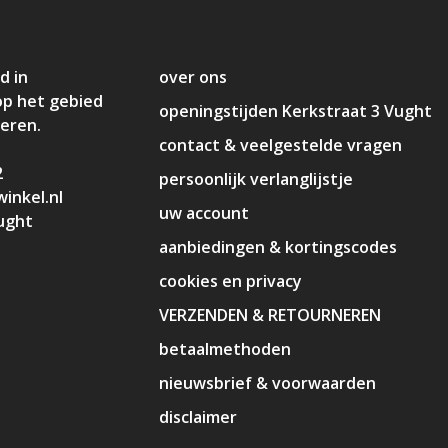
d in
over ons
op het gebied
openingstijden Kerkstraat 3 Vught
deren.
contact & veelgestelde vragen
2
persoonlijk verlanglijstje
inkel.nl
uw account
ught
aanbiedingen & kortingscodes
cookies en privacy
VERZENDEN & RETOURNEREN
betaalmethoden
nieuwsbrief & voorwaarden
disclaimer