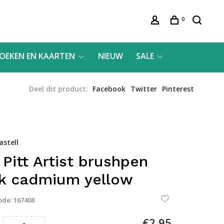
0
OEKEN EN KAARTEN
NIEUW
SALE
Deel dit product:
Facebook
Twitter
Pinterest
astell
 Pitt Artist brushpen
k cadmium yellow
ode:
167408
€2,95