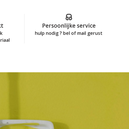
kt
Persoonlijke service
jk
hulp nodig ? bel of mail gerust
riaal