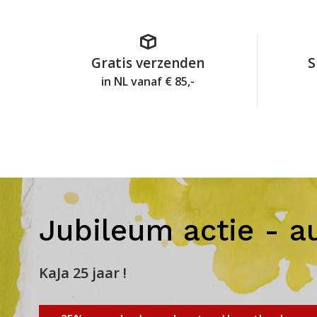
Gratis verzenden
S
in NL vanaf € 85,-
Jubileum actie - a
KaJa 25 jaar !