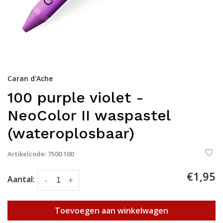
Caran d'Ache
100 purple violet -
NeoColor II waspastel
(wateroplosbaar)
Artikelcode:
7500.100
€1,95
Aantal:
-
+
Toevoegen aan winkelwagen