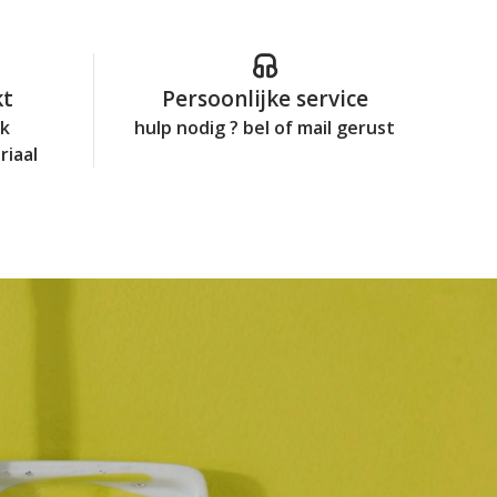
kt
Persoonlijke service
jk
hulp nodig ? bel of mail gerust
riaal