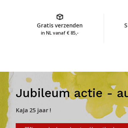
Gratis verzenden
S
in NL vanaf € 85,-
Jubileum actie - a
KaJa 25 jaar !