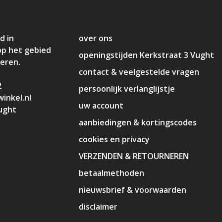
d in
over ons
op het gebied
openingstijden Kerkstraat 3 Vught
deren.
contact & veelgestelde vragen
2
persoonlijk verlanglijstje
inkel.nl
uw account
ught
aanbiedingen & kortingscodes
cookies en privacy
VERZENDEN & RETOURNEREN
betaalmethoden
nieuwsbrief & voorwaarden
disclaimer