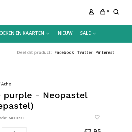
0
OEKEN EN KAARTEN
NIEUW
SALE
Deel dit product:
Facebook
Twitter
Pinterest
'Ache
 purple - Neopastel
iepastel)
ode:
7400.090
€2,95