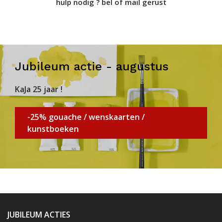
hulp nodig ? bel of mail gerust
Jubileum actie - augustus
KaJa 25 jaar !
-25% gouache / wenskaarten /
kunstboeken
JUBILEUM ACTIES