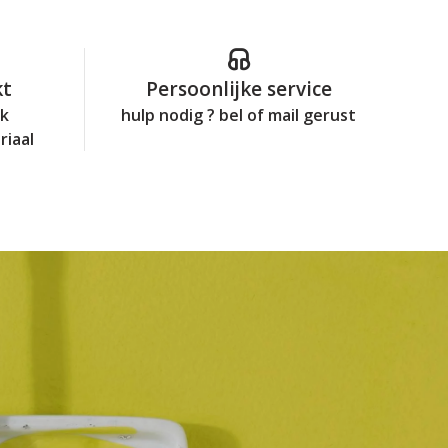
kt
Persoonlijke service
jk
hulp nodig ? bel of mail gerust
riaal