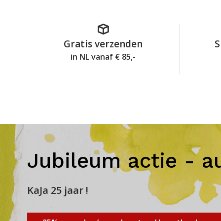
Gratis verzenden
S
in NL vanaf € 85,-
Jubileum actie - a
KaJa 25 jaar !