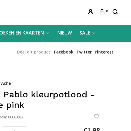
0
OEKEN EN KAARTEN
NIEUW
SALE
Deel dit product:
Facebook
Twitter
Pinterest
'Ache
 Pablo kleurpotlood -
e pink
ode:
0666.082
€1,98