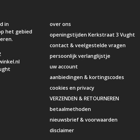
d in
over ons
op het gebied
openingstijden Kerkstraat 3 Vught
deren.
contact & veelgestelde vragen
2
persoonlijk verlanglijstje
inkel.nl
uw account
ught
aanbiedingen & kortingscodes
cookies en privacy
VERZENDEN & RETOURNEREN
betaalmethoden
nieuwsbrief & voorwaarden
disclaimer