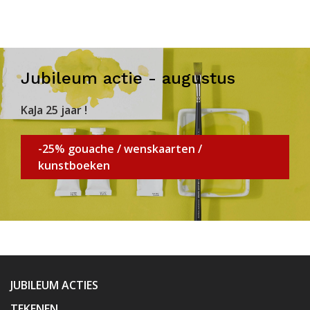
Jubileum actie - augustus
KaJa 25 jaar !
-25% gouache / wenskaarten /
kunstboeken
JUBILEUM ACTIES
TEKENEN