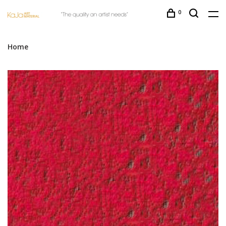
0
Home