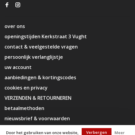
over ons
openingstijden Kerkstraat 3 Vught
contact & veelgestelde vragen
persoonlijk verlanglijstje
uw account
aanbiedingen & kortingscodes
cookies en privacy
VERZENDEN & RETOURNEREN
betaalmethoden
nieuwsbrief & voorwaarden
disclaimer
Verbergen
Door het gebruiken van onze website,
Meer