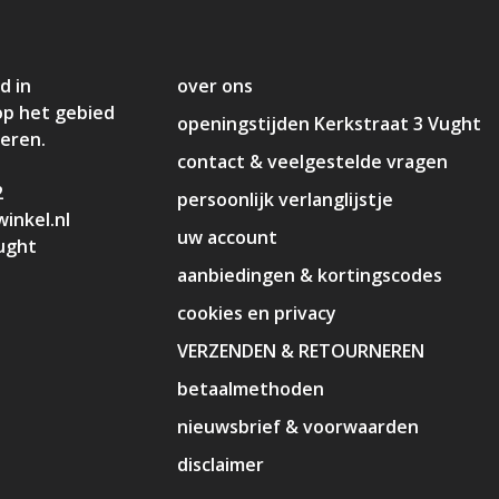
d in
over ons
op het gebied
openingstijden Kerkstraat 3 Vught
deren.
contact & veelgestelde vragen
2
persoonlijk verlanglijstje
inkel.nl
uw account
ught
aanbiedingen & kortingscodes
cookies en privacy
VERZENDEN & RETOURNEREN
betaalmethoden
nieuwsbrief & voorwaarden
disclaimer