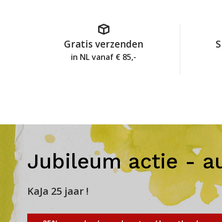
Gratis verzenden
S
in NL vanaf € 85,-
Jubileum actie - a
KaJa 25 jaar !