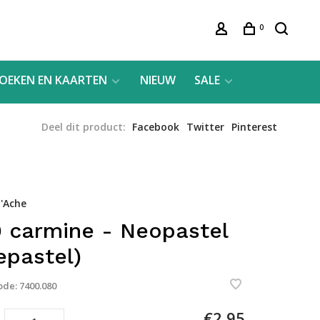
0
OEKEN EN KAARTEN
NIEUW
SALE
Deel dit product:
Facebook
Twitter
Pinterest
'Ache
 carmine - Neopastel
iepastel)
ode:
7400.080
€2,95