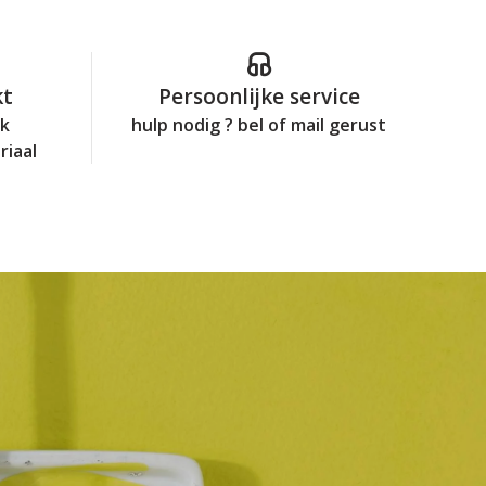
kt
Persoonlijke service
jk
hulp nodig ? bel of mail gerust
riaal