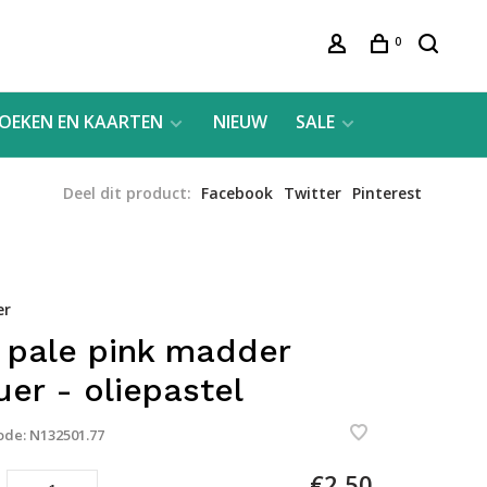
0
OEKEN EN KAARTEN
NIEUW
SALE
Deel dit product:
Facebook
Twitter
Pinterest
er
 pale pink madder
uer - oliepastel
ode:
N132501.77
€2,50