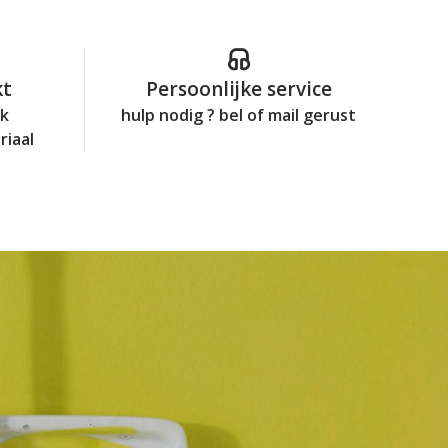
kt
Persoonlijke service
jk
hulp nodig ? bel of mail gerust
riaal