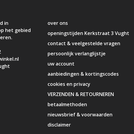
d in
over ons
op het gebied
openingstijden Kerkstraat 3 Vught
deren.
contact & veelgestelde vragen
2
persoonlijk verlanglijstje
inkel.nl
uw account
ught
aanbiedingen & kortingscodes
cookies en privacy
VERZENDEN & RETOURNEREN
betaalmethoden
nieuwsbrief & voorwaarden
disclaimer