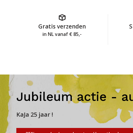
Gratis verzenden
S
in NL vanaf € 85,-
Jubileum actie - a
KaJa 25 jaar !