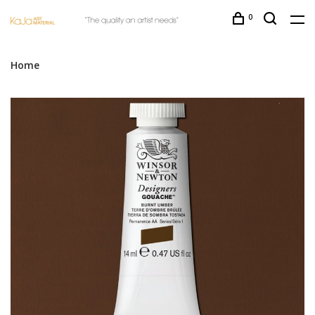
0
Home