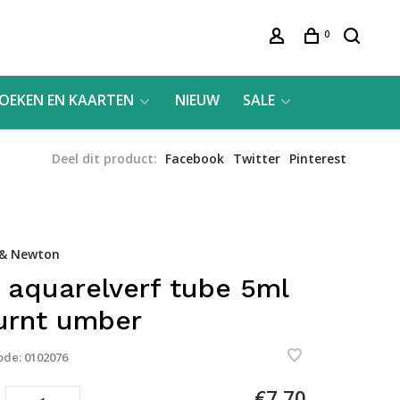
0
OEKEN EN KAARTEN
NIEUW
SALE
Deel dit product:
Facebook
Twitter
Pinterest
 & Newton
 aquarelverf tube 5ml
urnt umber
ode:
0102076
€7,70