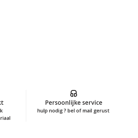
kt
Persoonlijke service
jk
hulp nodig ? bel of mail gerust
riaal