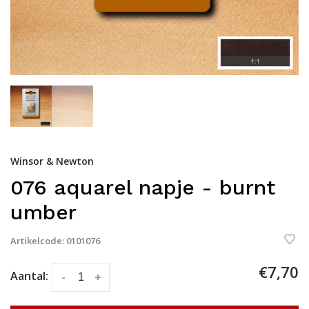
Winsor & Newton
076 aquarel napje - burnt
umber
Artikelcode:
0101076
€7,70
Aantal:
-
+