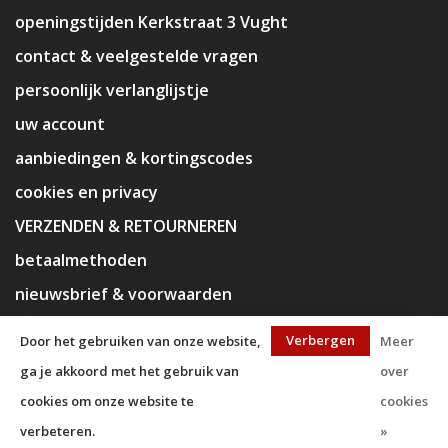
openingstijden Kerkstraat 3 Vught
contact & veelgestelde vragen
persoonlijk verlanglijstje
uw account
aanbiedingen & kortingscodes
cookies en privacy
VERZENDEN & RETOURNEREN
betaalmethoden
nieuwsbrief & voorwaarden
disclaimer
Verbergen
Door het gebruiken van onze website,
Meer
ga je akkoord met het gebruik van
over
cookies om onze website te
cookies
verbeteren.
»
© Copyright 2026 KaJa Art Material