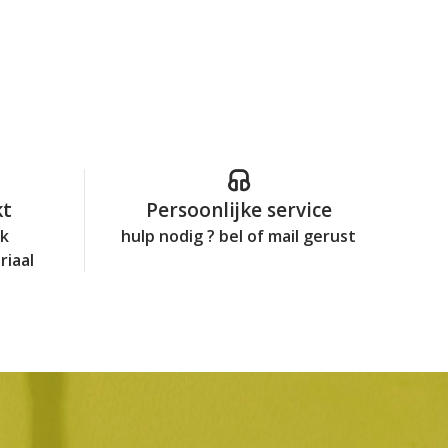
kt
Persoonlijke service
jk
hulp nodig ? bel of mail gerust
riaal