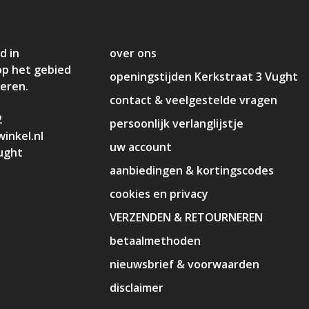
d in
over ons
op het gebied
openingstijden Kerkstraat 3 Vught
deren.
contact & veelgestelde vragen
2
persoonlijk verlanglijstje
inkel.nl
uw account
ught
aanbiedingen & kortingscodes
cookies en privacy
VERZENDEN & RETOURNEREN
betaalmethoden
nieuwsbrief & voorwaarden
disclaimer