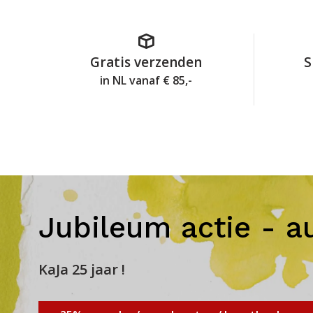
Gratis verzenden
S
in NL vanaf € 85,-
Jubileum actie - a
KaJa 25 jaar !