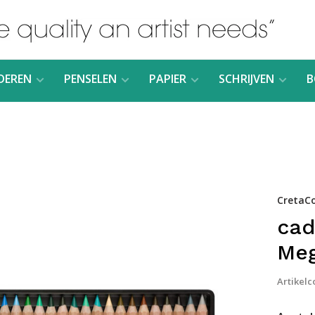
DEREN
PENSELEN
PAPIER
SCHRIJVEN
B
CretaCo
cad
Meg
Artikelc