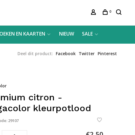
0
OEKEN EN KAARTEN
NIEUW
SALE
Deel dit product:
Facebook
Twitter
Pinterest
lor
mium citron -
acolor kleurpotlood
ode:
29107
€2,50