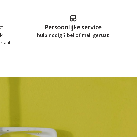
kt
Persoonlijke service
jk
hulp nodig ? bel of mail gerust
riaal