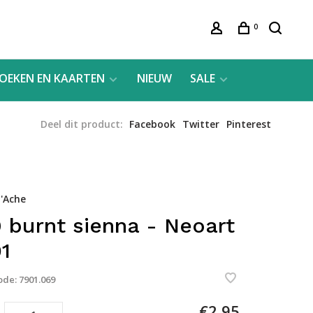
0
OEKEN EN KAARTEN
NIEUW
SALE
Deel dit product:
Facebook
Twitter
Pinterest
'Ache
 burnt sienna - Neoart
1
ode:
7901.069
€2,95