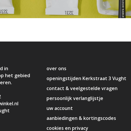
d in
over ons
op het gebied
openingstijden Kerkstraat 3 Vught
deren.
contact & veelgestelde vragen
2
persoonlijk verlanglijstje
inkel.nl
uw account
ught
aanbiedingen & kortingscodes
cookies en privacy