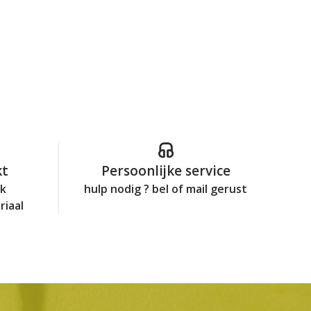
kt
Persoonlijke service
jk
hulp nodig ? bel of mail gerust
riaal