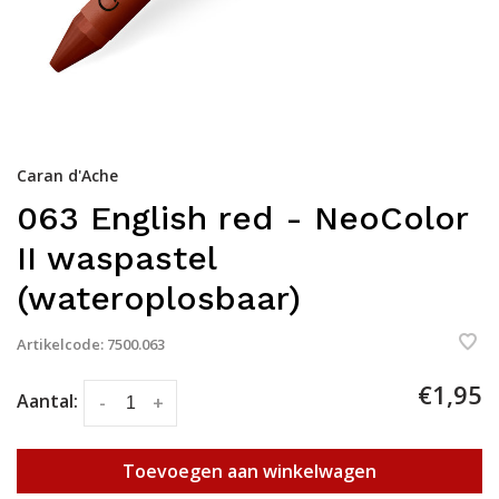
Caran d'Ache
063 English red - NeoColor
II waspastel
(wateroplosbaar)
Artikelcode:
7500.063
€1,95
Aantal:
-
+
Toevoegen aan winkelwagen