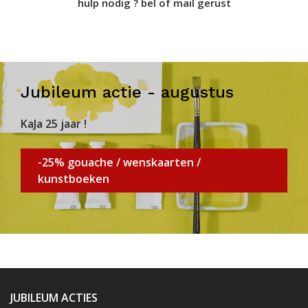
hulp nodig ? bel of mail gerust
Jubileum actie - augustus
KaJa 25 jaar !
-25% gouache / wenskaarten /
kunstboeken
JUBILEUM ACTIES