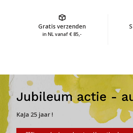
Gratis verzenden
S
in NL vanaf € 85,-
Jubileum actie - a
KaJa 25 jaar !