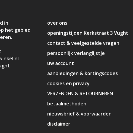
d in
over ons
op het gebied
openingstijden Kerkstraat 3 Vught
deren.
contact & veelgestelde vragen
2
persoonlijk verlanglijstje
inkel.nl
uw account
ught
aanbiedingen & kortingscodes
cookies en privacy
VERZENDEN & RETOURNEREN
betaalmethoden
nieuwsbrief & voorwaarden
disclaimer