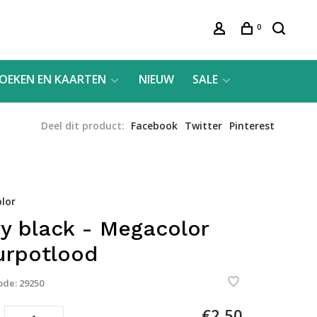
0
OEKEN EN KAARTEN
NIEUW
SALE
Deel dit product:
Facebook
Twitter
Pinterest
lor
ry black - Megacolor
urpotlood
ode:
29250
€2,50