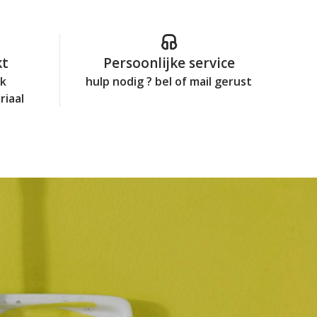
kt
Persoonlijke service
jk
hulp nodig ? bel of mail gerust
riaal