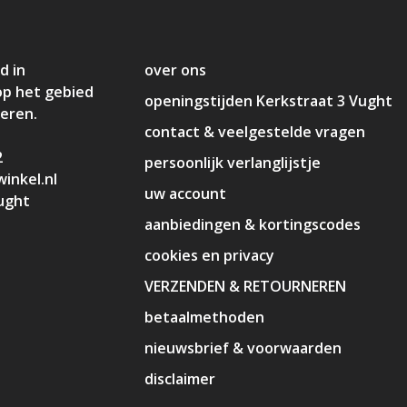
d in
over ons
op het gebied
openingstijden Kerkstraat 3 Vught
deren.
contact & veelgestelde vragen
2
persoonlijk verlanglijstje
inkel.nl
uw account
ught
aanbiedingen & kortingscodes
cookies en privacy
VERZENDEN & RETOURNEREN
betaalmethoden
nieuwsbrief & voorwaarden
disclaimer