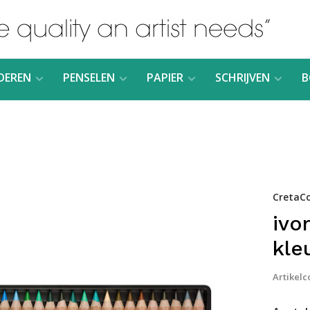
DEREN
PENSELEN
PAPIER
SCHRIJVEN
B
CretaCo
ivo
kle
Artikelc