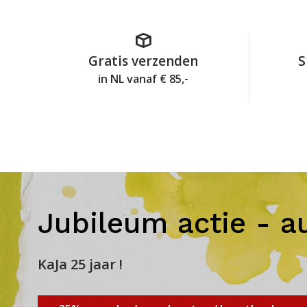
Gratis verzenden
S
in NL vanaf € 85,-
Jubileum actie - a
KaJa 25 jaar !