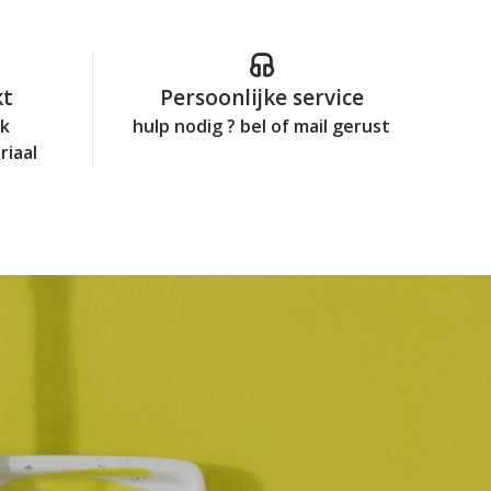
kt
Persoonlijke service
jk
hulp nodig ? bel of mail gerust
riaal