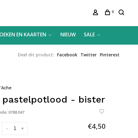
0
OEKEN EN KAARTEN
NIEUW
SALE
Deel dit product:
Facebook
Twitter
Pinterest
'Ache
 pastelpotlood - bister
ode:
0788.047
€4,50
:
-
+