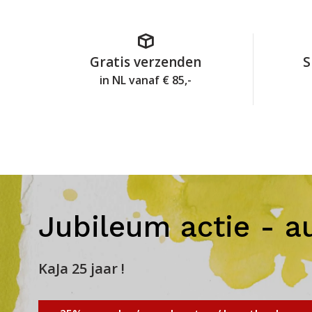
Gratis verzenden
S
in NL vanaf € 85,-
Jubileum actie - a
KaJa 25 jaar !