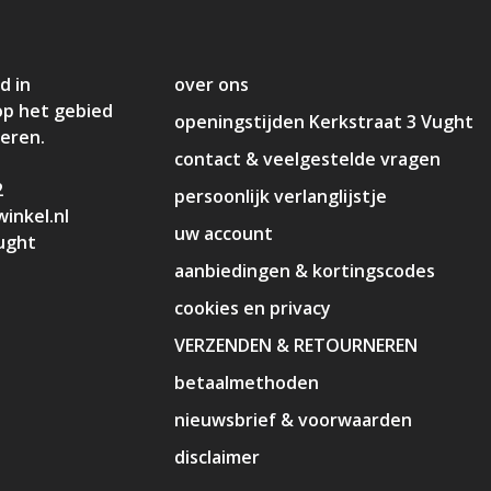
d in
over ons
op het gebied
openingstijden Kerkstraat 3 Vught
deren.
contact & veelgestelde vragen
2
persoonlijk verlanglijstje
inkel.nl
uw account
ught
aanbiedingen & kortingscodes
cookies en privacy
VERZENDEN & RETOURNEREN
betaalmethoden
nieuwsbrief & voorwaarden
disclaimer