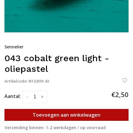
Sennelier
043 cobalt green light -
oliepastel
Artikelcode:
N132501.43
€2,50
Aantal:
-
+
Toevoegen aan winkelwagen
Verzending binnen: 1-2 werkdagen / op voorraad