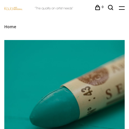
0
Home